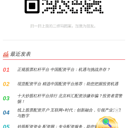
最近发表
01
正规股票杠杆平台 中国配资平台：机遇与挑战并存？
02
现货配资平台 精选中国配资平台推荐：助您把握投资机遇
十大炒股杠杆平台排行 北京科汇配资涉嫌诈骗？投资者需警
03
惕！
线上股票配资开户 互联网+时代：创新融合，引领产业升级
04
与数字
05
炒股配资资金 配资网：专业配资服务，助您财富增长