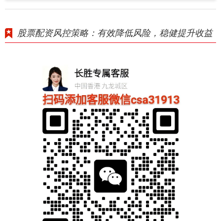
股票配资风控策略：有效降低风险，稳健提升收益