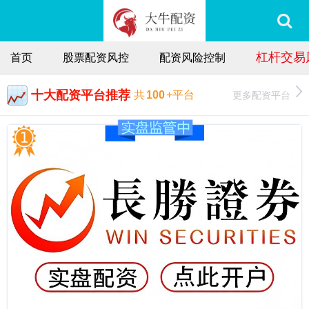
杠杆交易
首页
股票配资风控
配资风险控制
十大配资平台推荐
更多配资平台
共
100
+平台