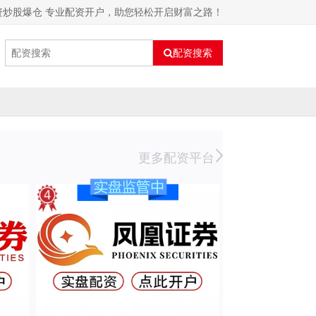
资炒股爆仓 专业配资开户，助您轻松开启财富之路！
配资搜索
更多配资平台