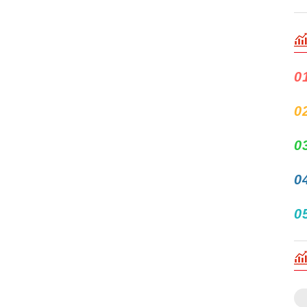
0
0
0
0
0