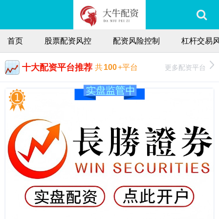
首页
股票配资风控
配资风险控制
杠杆交易
十大配资平台推荐
更多配资平台
共
100
+平台