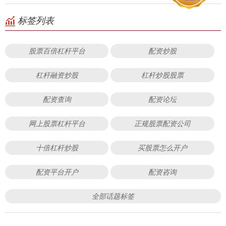
标签列表
股票百倍杠杆平台
配资炒股
杠杆融资炒股
杠杆炒股股票
配资查询
配资论坛
网上股票杠杆平台
正规股票配资公司
十倍杠杆炒股
买股票怎么开户
配资平台开户
配资咨询
全部话题标签