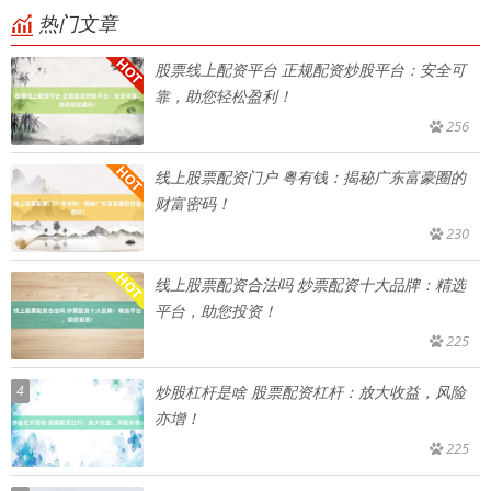
热门文章
股票线上配资平台 正规配资炒股平台：安全可
靠，助您轻松盈利！
256
线上股票配资门户 粤有钱：揭秘广东富豪圈的
财富密码！
230
线上股票配资合法吗 炒票配资十大品牌：精选
平台，助您投资！
225
4
炒股杠杆是啥 股票配资杠杆：放大收益，风险
亦增！
225