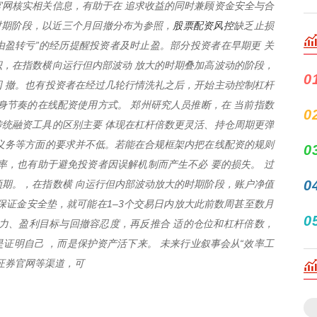
网核实相关信息，有助于在 追求收益的同时兼顾资金安全与合
股票配资风控
时期阶段，以近三个月回撤分布为参照，
缺乏止损
“由盈转亏”的经历提醒投资者及时止盈。部分投资者在早期更 关
，在指数横向运行但内部波动 放大的时期叠加高波动的阶段，
0
 撤。也有投资者在经过几轮行情洗礼之后，开始主动控制杠杆
身节奏的在线配资使用方式。 郑州研究人员推断，在 当前指数
0
统融资工具的区别主要 体现在杠杆倍数更灵活、持仓周期更弹
义务等方面的要求并不低。若能在合规框架内把在线配资的规则
0
率，也有助于避免投资者因误解机制而产生不必 要的损失。 过
0
期。，在指数横 向运行但内部波动放大的时期阶段，账户净值
保证金安全垫，就可能在1–3个交易日内放大此前数周甚至数月
0
力、盈利目标与回撤容忍度，再反推合 适的仓位和杠杆倍数，
证明自己 ，而是保护资产活下来。 未来行业叙事会从“效率工
信证券官网等渠道，可