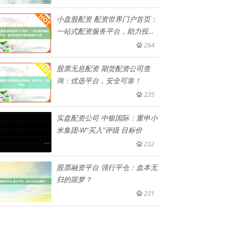
小盘股配资 配资世界门户首页：
一站式配资服务平台，助力投资
者
264
股票无息配资 期货配资公司查
询：优选平台，安全可靠！
235
实盘配资公司 中银国际：重申小
米集团-W“买入”评级 目标价
232
股票融资平台 强行平仓：血本无
归的噩梦？
231