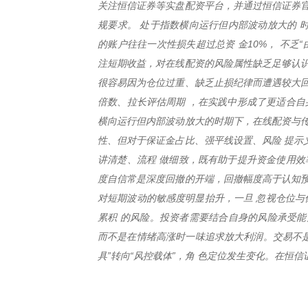
关注恒信证券等实盘配资平台，并通过恒信证券官
规要求。 处于指数横向运行但内部波动放大的 
的账户往往一次性损失超过总资 金10%， 不乏
注短期收益，对在线配资的风险属性缺乏足够认识
很容易因为仓位过重、缺乏止损纪律而遭遇较大回
倍数、拉长评估周期 ，在实践中形成了更适合自
横向运行但内部波动放大的时期下，在线配资与传
性、但对于保证金占比、强平线设置、风险 提示
讲清楚、流程 做细致，既有助于提升资金使用效
度自信常是深度回撤的开端，回撤幅度高于认知预
对短期波动的敏感度明显抬升，一旦 忽视仓位与
累积 的风险。投资者需要结合自身的风险承受能
而不是在情绪高涨时一味追求放大利润。交易不是
具”转向“风控载体”，角 色定位发生变化。在恒