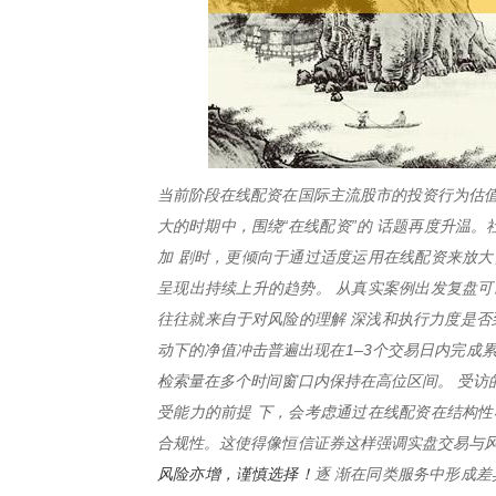
当前阶段在线配资在国际主流股市的投资行为估值
大的时期中，围绕“在线配资”的 话题再度升温
加 剧时，更倾向于通过适度运用在线配资来放大
呈现出持续上升的趋势。 从真实案例出发复盘可
往往就来自于对风险的理解 深浅和执行力度是否
动下的净值冲击普遍出现在1–3个交易日内完成累
检索量在多个时间窗口内保持在高位区间。 受访
受能力的前提 下，会考虑通过在线配资在结构性
合规性。这使得像恒信证券这样强调实盘交易与
风险亦增，谨慎选择！
逐 渐在同类服务中形成差