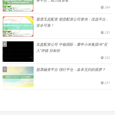
务平台，助力投资者
264
股票无息配资 期货配资公司查询：优选平台，
安全可靠！
235
4
实盘配资公司 中银国际：重申小米集团-W“买
入”评级 目标价
232
5
股票融资平台 强行平仓：血本无归的噩梦？
231