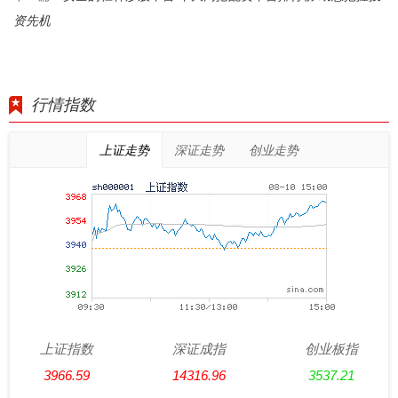
资先机
行情指数
上证走势
深证走势
创业走势
上证指数
深证成指
创业板指
3966.59
14316.96
3537.21