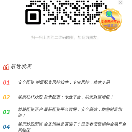
最近发表
01
安全配资 期货配资风控软件：专业风控，稳健交易
02
股票杠杆炒股 盈禾配资：专业平台，助您财富增值！
炒股配资开户 最新配资平台官网：安全高效，助您财富增
03
值！
股票炒股配资 金夆策略是否骗子？投资者需警惕的金融平台
04
风险探