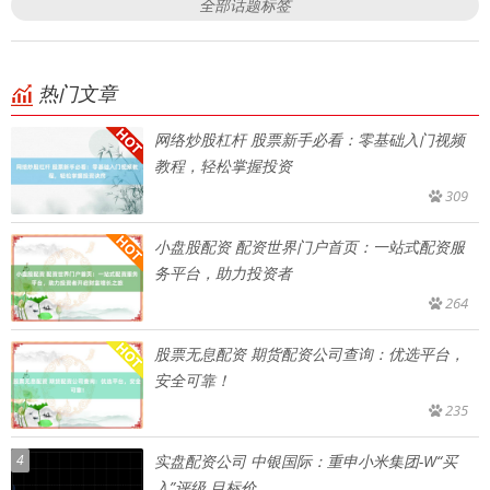
全部话题标签
热门文章
网络炒股杠杆 股票新手必看：零基础入门视频
教程，轻松掌握投资
309
小盘股配资 配资世界门户首页：一站式配资服
务平台，助力投资者
264
股票无息配资 期货配资公司查询：优选平台，
安全可靠！
235
4
实盘配资公司 中银国际：重申小米集团-W“买
入”评级 目标价