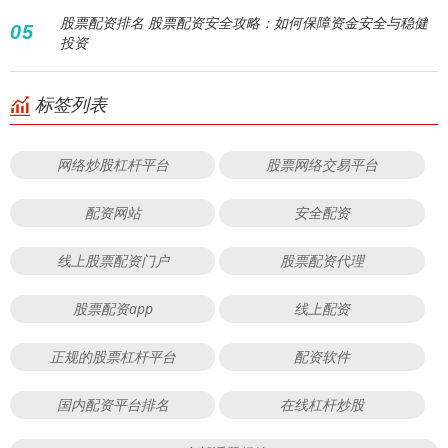
股票配资排名 股票配资安全攻略：如何保障资金安全与稳健
05
投资
标签列表
网络炒股杠杆平台
股票网络交易平台
配资网站
安全配资
线上股票配资门户
股票配资代理
股票配资app
线上配资
正规的股票杠杆平台
配资软件
国内配资平台排名
在线杠杆炒股