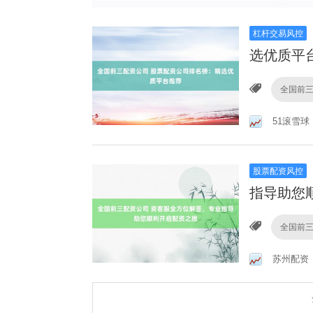
杠杆交易风控
选优质平
全国前
51滚雪球
股票配资风控
指导助您
全国前
苏州配资