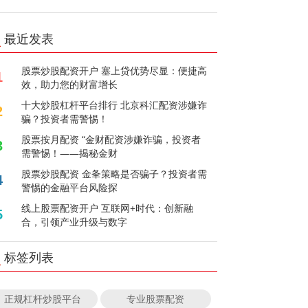
最近发表
股票炒股配资开户 塞上贷优势尽显：便捷高
1
效，助力您的财富增长
十大炒股杠杆平台排行 北京科汇配资涉嫌诈
2
骗？投资者需警惕！
股票按月配资 “金财配资涉嫌诈骗，投资者
3
需警惕！——揭秘金财
股票炒股配资 金夆策略是否骗子？投资者需
4
警惕的金融平台风险探
线上股票配资开户 互联网+时代：创新融
5
合，引领产业升级与数字
标签列表
正规杠杆炒股平台
专业股票配资