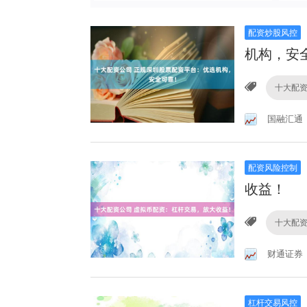
配资炒股风控
机构，安
十大配
国融汇通
配资风险控制
收益！
十大配
财通证券
杠杆交易风控